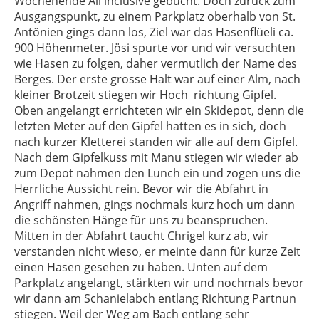
Wochenende All inclusive gebucht. Doch zurück zum
Ausgangspunkt, zu einem Parkplatz oberhalb von St.
Antönien gings dann los, Ziel war das Hasenflüeli ca.
900 Höhenmeter. Jösi spurte vor und wir versuchten
wie Hasen zu folgen, daher vermutlich der Name des
Berges. Der erste grosse Halt war auf einer Alm, nach
kleiner Brotzeit stiegen wir Hoch richtung Gipfel.
Oben angelangt errichteten wir ein Skidepot, denn die
letzten Meter auf den Gipfel hatten es in sich, doch
nach kurzer Kletterei standen wir alle auf dem Gipfel.
Nach dem Gipfelkuss mit Manu stiegen wir wieder ab
zum Depot nahmen den Lunch ein und zogen uns die
Herrliche Aussicht rein. Bevor wir die Abfahrt in
Angriff nahmen, gings nochmals kurz hoch um dann
die schönsten Hänge für uns zu beanspruchen.
Mitten in der Abfahrt taucht Chrigel kurz ab, wir
verstanden nicht wieso, er meinte dann für kurze Zeit
einen Hasen gesehen zu haben. Unten auf dem
Parkplatz angelangt, stärkten wir und nochmals bevor
wir dann am Schanielabch entlang Richtung Partnun
stiegen. Weil der Weg am Bach entlang sehr