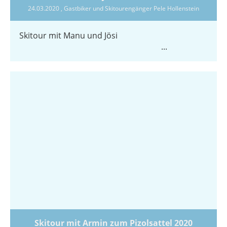
24.03.2020
, Gastbiker und Skitourengänger Pele Hollenstein
Skitour mit Manu und Jösi
...
Skitour mit Armin zum Pizolsattel 2020