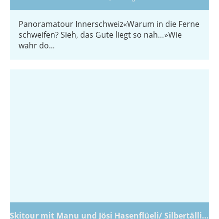
Panoramatour Innerschweiz«Warum in die Ferne
schweifen? Sieh, das Gute liegt so nah…»Wie
wahr do...
Skitour mit Manu und Jösi Hasenflüeli/ Silbertälli und Schollberg 2020