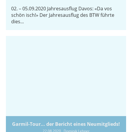
02. – 05.09.2020 Jahresausflug Davos: «Da vos
schön isch!» Der Jahresausflug des BTW führte
dies...
Garmil-Tour... der Bericht eines Neumitglieds!
22.08.2020
, Dominik Lehner